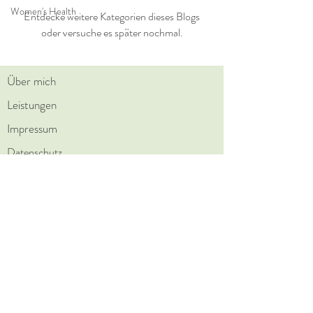
Women's Health
Entdecke weitere Kategorien dieses Blogs
oder versuche es später nochmal.
Über mich
Leistungen
Impressum
Datenschutz
AGB
Zahlungsmethoden
Kontakt
angelika.ernaehrungsberatung@gmail.com
Angelika Kühn
Olympiastraße 4
93083 Obertraubling